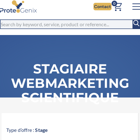
0
Contact
STAGIAIRE
WEBMARKETING
SCIENTIFIQUE
Home
>
Career
>
Stagiaire Webmarketing Scientifique
Type d’offre :
Stage